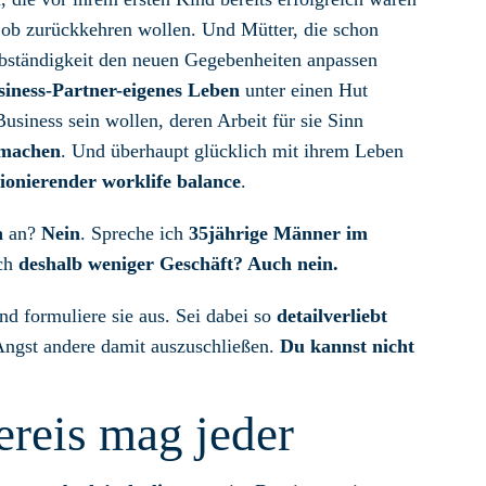
njob zurückkehren wollen. Und Mütter, die schon
lbständigkeit den neuen Gegebenheiten anpassen
iness-Partner-eigenes Leben
unter einen Hut
usiness sein wollen, deren Arbeit für sie Sinn
 machen
. Und überhaupt glücklich mit ihrem Leben
ionierender worklife balance
.
n
an?
Nein
. Spreche ich
35jährige Männer im
ich
deshalb weniger Geschäft? Auch nein.
nd formuliere sie aus. Sei dabei so
detailverliebt
Angst andere damit auszuschließen.
Du kannst nicht
ereis mag jeder