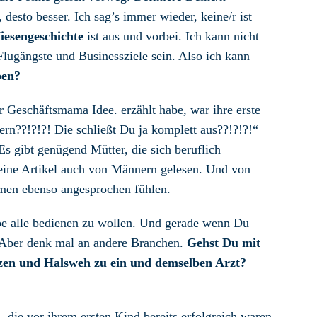
 desto besser. Ich sag’s immer wieder, keine/r ist
esengeschichte
ist aus und vorbei. Ich kann nicht
lugängste und Businessziele sein. Also ich kann
ben?
r Geschäftsmama Idee. erzählt habe, war ihre erste
rn??!?!?! Die schließt Du ja komplett aus??!?!?!“
 Es gibt genügend Mütter, die sich beruflich
eine Artikel auch von Männern gelesen. Und von
emen ebenso angesprochen fühlen.
ube alle bedienen zu wollen. Und gerade wenn Du
. Aber denk mal an andere Branchen.
Gehst Du mit
en und Halsweh zu ein und demselben Arzt?
 die vor ihrem ersten Kind bereits erfolgreich waren