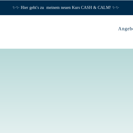
✨✨ Hier geht's zu meinem neuen Kurs CASH & CALM! ✨✨
Angeb