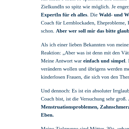
ZielkundIn so spitz wie möglich. Je enger,
ExpertIn für eh alles
. Die
Wald- und Wi
Coach für Lernblockaden, Eheprobleme, F
schon.
Aber wer soll mir das bitte glau
Als ich einer lieben Bekannten von meine
Reaktion: „Aber was ist denn mit den Väte
Meine Antwort war
einfach und simpel
.
verändern wollen und übrigens werden m
kinderlosen Frauen, die sich von den Th
Und dennoch: Es ist ein absoluter Irrgla
Coach bist, ist die Versuchung sehr groß
Menstruationsproblemen, Zahnschmerz
Eben.
Meine Zielgruppe sind Mütter, 30+, urban,