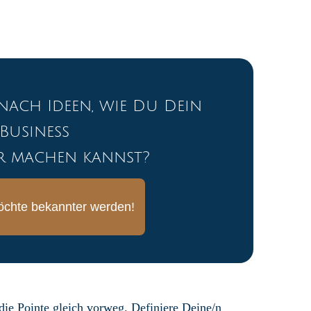
nach Ideen, wie Du Dein
Business
r machen kannst?
öchte bekannter werden!
ie Pointe gleich vorweg. Definiere Deine/n