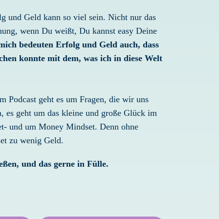
 und Geld kann so viel sein. Nicht nur das
ung, wenn Du weißt, Du kannst easy Deine
mich bedeuten Erfolg und Geld auch, dass
chen konnte mit dem, was ich in diese Welt
m Podcast geht es um Fragen, die wir uns
en, es geht um das kleine und große Glück im
set- und um Money Mindset. Denn ohne
et zu wenig Geld.
eßen, und das gerne in Fülle.