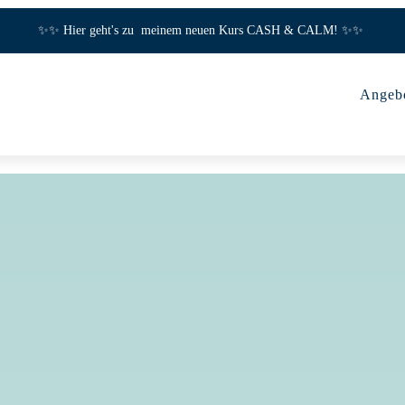
✨✨ Hier geht's zu meinem neuen Kurs CASH & CALM! ✨✨
Angeb