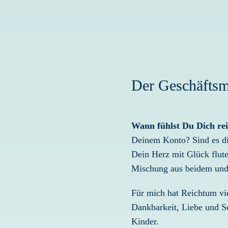
Der Geschäfts
Wann fühlst Du Dich re
Deinem Konto? Sind es d
Dein Herz mit Glück flute
Mischung aus beidem und
Für mich hat Reichtum vi
Dankbarkeit, Liebe und Se
Kinder.