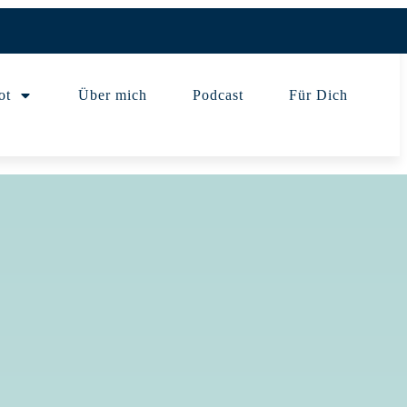
ot
Über mich
Podcast
Für Dich