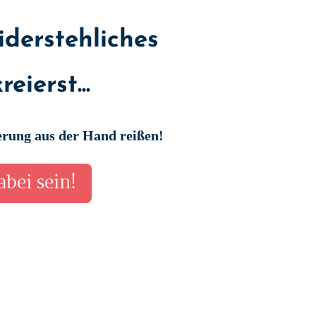
derstehliches
eierst...
terung aus der Hand reißen!
dabei sein!