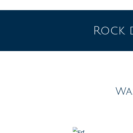
Rock d
Wa