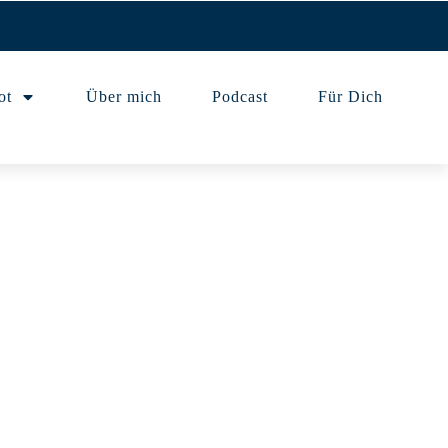
ot
Über mich
Podcast
Für Dich
0
4
0
1
3
5
1
8
Tagen
Stunden
Min
.
Sek
.