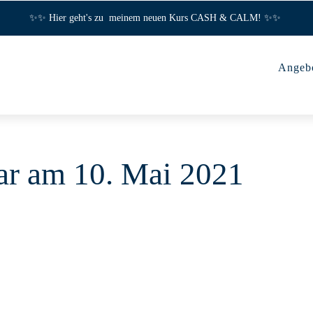
✨✨ Hier geht's zu meinem neuen Kurs CASH & CALM! ✨✨
Angeb
ar am 10. Mai 2021