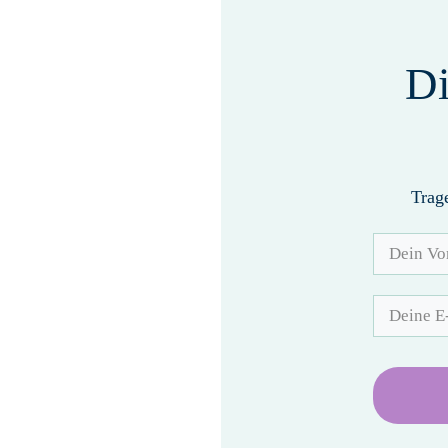
Di
Trag