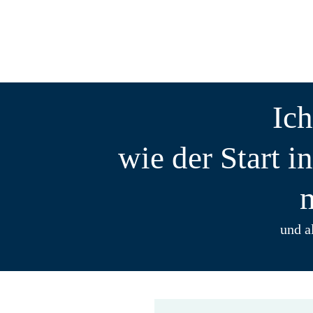
Ich
wie der Start i
m
und a