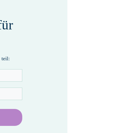
für
teil: