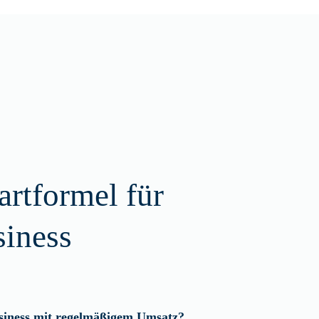
tartformel für
siness
usiness mit regelmäßigem Umsatz?