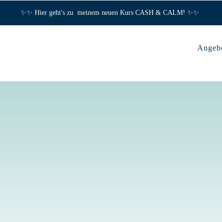
✨✨ Hier geht's zu meinem neuen Kurs CASH & CALM! ✨✨
Angeb