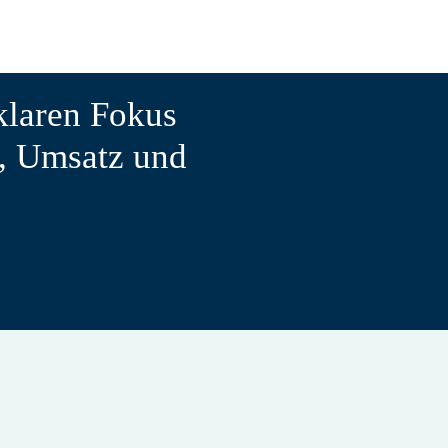
klaren Fokus
, Umsatz und

erladen