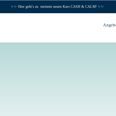
✨✨ Hier geht's zu meinem neuen Kurs CASH & CALM! ✨✨
Angeb